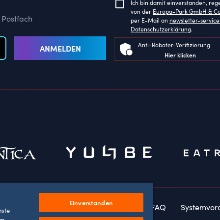
Ich bin damit einverstanden, reg
von der
Europa-Park GmbH & C
 Postfach
per E-Mail an
newsletter-servi
Datenschutzerklärung
.
Anti-Roboter-Verifizierung
ANMELDEN
Hier klicken
Einverstanden
rklärung
Barrierefreiheitserklärung
FAQ
Systemvor
nste
um