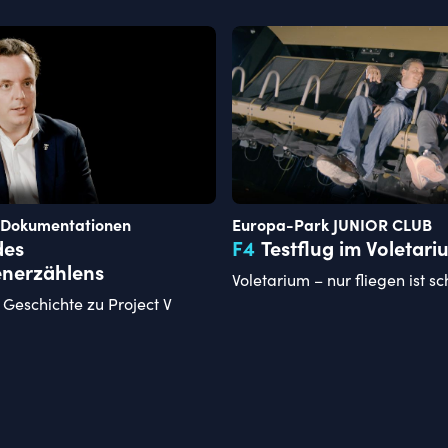
| Dokumentationen
Europa-Park JUNIOR CLUB
des
F
4
Testflug im Voletari
enerzählens
Voletarium – nur fliegen ist s
 Geschichte zu Project V