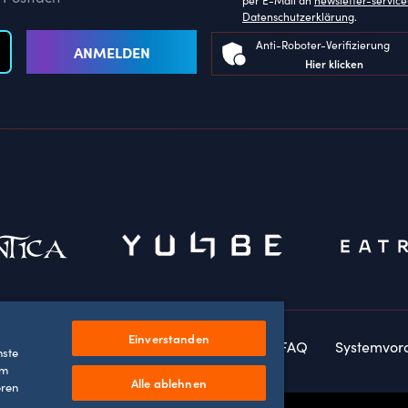
Datenschutzerklärung
.
Anti-Roboter-Verifizierung
ANMELDEN
Hier klicken
Einverstanden
rklärung
Barrierefreiheitserklärung
FAQ
Systemvor
nste
um
Alle ablehnen
eren