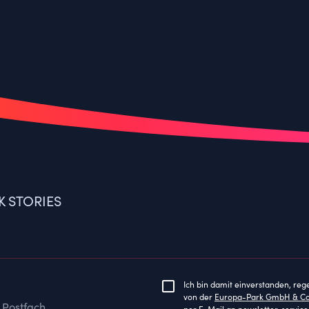
K STORIES
Ich bin damit einverstanden, reg
von der
Europa-Park GmbH & C
 Postfach
per E-Mail an
newsletter-servi