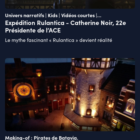
Univers narratifs | Kids | Vidéos courtes |
Recommandations actuelles
Expédition Rulantica - Catherine Noir, 22e
Présidente de l’ACE
Le mythe fascinant « Rulantica » devient réalité
Making-of : Pirates de Batavia.