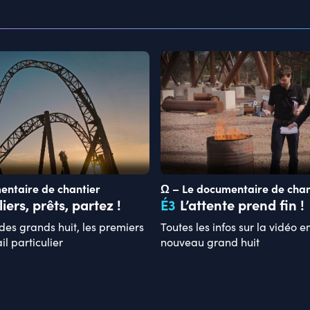
entaire de chantier
Ω – Le documentaire de chan
liers, prêts, partez !
É
3
L’attente prend fin !
 des grands huit, les premiers
Toutes les infos sur la vidéo
ail particulier
nouveau grand huit