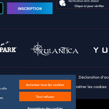
Vérification Anti-Robot
Clique ici pour vérifier
INSCRIPTION
s légales
Politique de confidentialité
Déclaration d'acc
Autoriser tous les cookies
Paramétrer les cookies
Configuration minimale requise
 afin
Tout refuser
tes
Play
Paramètres des cookies