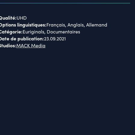
Qualité
:
UHD
Options linguistiques
:
Français, Anglais, Allemand
Catégorie
:
Euriginals, Documentaires
Date de publication
:
23.09.2021
Studios
:
MACK Media