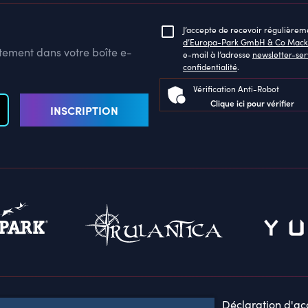
J’accepte de recevoir régulièrem
d’Europa-Park GmbH & Co Mack
ctement dans votre boîte e-
e-mail à l’adresse
newsletter-se
confidentialité
.
Vérification Anti-Robot
Clique ici pour vérifier
INSCRIPTION
s légales
Politique de confidentialité
Déclaration d'acc