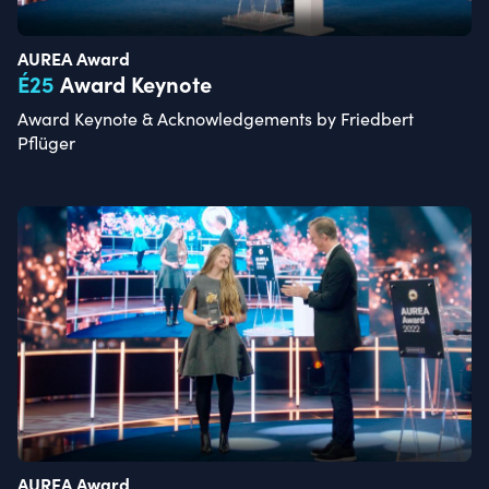
AUREA Award
É
25
Award Keynote
Award Keynote & Acknowledgements by Friedbert
Pflüger
AUREA Award