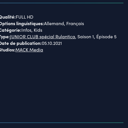
Qualité
:
FULL HD
Options linguistiques
:
Allemand, Français
Catégorie
:
Infos, Kids
Type
:
JUNIOR CLUB spécial Rulantica
, Saison 1, Épisode 5
Date de publication
:
05.10.2021
Studios
:
MACK Media