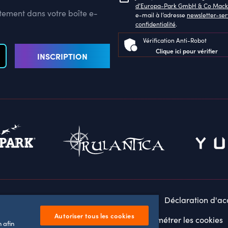
d’Europa-Park GmbH & Co Mack
ctement dans votre boîte e-
e-mail à l’adresse
newsletter-se
confidentialité
.
Vérification Anti-Robot
Clique ici pour vérifier
INSCRIPTION
s légales
Politique de confidentialité
Déclaration d'acc
Autoriser tous les cookies
Paramétrer les cookies
Configuration minimale requise
 afin