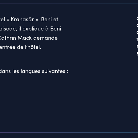
el « Krønasår ». Beni et
sode, il explique à Beni
nn-Kathrin Mack demande
entrée de l’hôtel.
ans les langues suivantes :