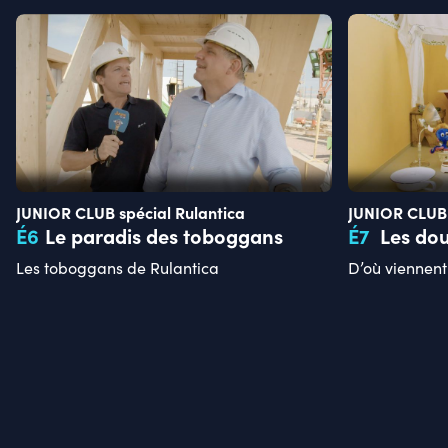
JUNIOR CLUB spécial Rulantica
JUNIOR CLUB 
É
6
Le paradis des toboggans
É
7
Les dou
Les toboggans de Rulantica
D’où viennent