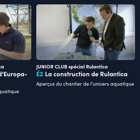
ca
JUNIOR CLUB spécial Rulantica
 d’Europa-
É
2
La construction de Rulantica
Aperçus du chantier de l’univers aquatique
aquatique