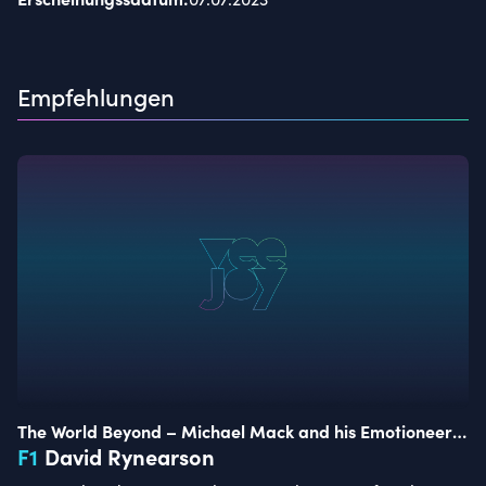
Empfehlungen
The World Beyond – Michael Mack and his Emotioneers
of Tomorrow
F
1
David Rynearson